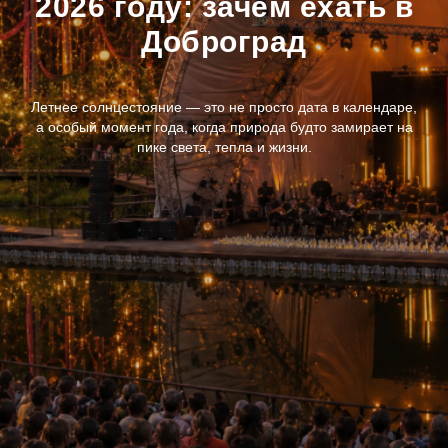
2026 году: зачем ехать в
Доброград
Летнее солнцестояние — это не просто дата в календаре,
а особый момент года, когда природа будто замирает на
пике света, тепла и жизни.