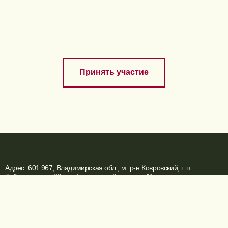
Если смотреть на это событие не как на обычный
фестиваль, а как на способ прожить самую
длинную и, возможно, самую красивую ночь лета,
выбор становится очевиднее. Иван Купала 2026 в
Доброграде — это история про лес, воду, музыку,
огонь, древние символы и редкое ощущение, что
лето действительно началось.
Принять участие